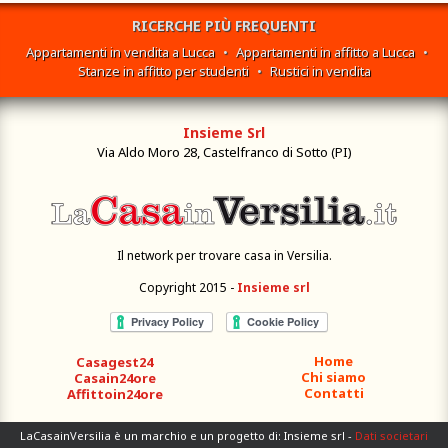
RICERCHE PIÙ FREQUENTI
Appartamenti in vendita a Lucca
•
Appartamenti in affitto a Lucca
•
Stanze in affitto per studenti
•
Rustici in vendita
Insieme Srl
Via Aldo Moro 28, Castelfranco di Sotto (PI)
Il network per trovare casa in Versilia.
Copyright 2015 -
Insieme srl
Home
Casagest24
Chi siamo
Casain24ore
Contatti
Affittoin24ore
LaCasainVersilia è un marchio e un progetto di: Insieme srl -
Dati societari