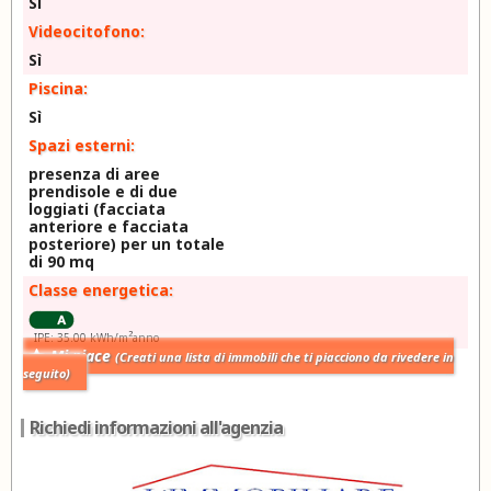
Sì
Videocitofono:
Sì
Piscina:
Sì
Spazi esterni:
presenza di aree
prendisole e di due
loggiati (facciata
anteriore e facciata
posteriore) per un totale
di 90 mq
Classe energetica:
2
IPE: 35.00 kWh/m
anno
Mi piace
(Creati una lista di immobili che ti piacciono da rivedere in
seguito)
Richiedi informazioni all'agenzia