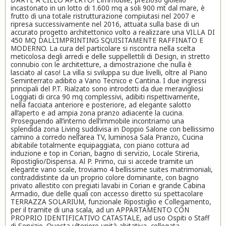
incastonato in un lotto di 1.600 mq a soli 900 mt dal mare, è
frutto di una totale ristrutturazione compiutasi nel 2007 e
ripresa successivamente nel 2016, attuata sulla base di un
accurato progetto architettonico volto a realizzare una VILLA DI
450 MQ DALL’IMPRINTING SQUISITAMENTE RAFFINATO E
MODERNO. La cura del particolare si riscontra nella scelta
meticolosa degli arredi e delle suppellettili di Design, in stretto
connubio con le architetture, a dimostrazione che nulla è
lasciato al caso! La villa si sviluppa su due livelli, oltre al Piano
Seminterrato adibito a Vano Tecnico e Cantina. I due ingressi
principali del P.T. Rialzato sono introdotti da due meravigliosi
Loggiati di circa 90 mq complessivi, adibiti rispettivamente,
nella facciata anteriore e posteriore, ad elegante salotto
all’aperto e ad ampia zona pranzo adiacente la cucina.
Proseguendo all’interno dell’immobile incontriamo una
splendida zona Living suddivisa in Doppio Salone con bellissimo
camino a corredo nell’area TV, luminosa Sala Pranzo, Cucina
abitabile totalmente equipaggiata, con piano cottura ad
induzione e top in Corian, bagno di servizio, Locale Stireria,
Ripostiglio/Dispensa. Al P. Primo, cui si accede tramite un
elegante vano scale, troviamo 4 bellissime suites matrimoniali,
contraddistinte da un proprio colore dominante, con bagno
privato allestito con pregiati lavabi in Corian e grande Cabina
Armadio, due delle quali con accesso diretto su spettacolare
TERRAZZA SOLARIUM, funzionale Ripostiglio e Collegamento,
per il tramite di una scala, ad un APPARTAMENTO CON
PROPRIO IDENTIFICATIVO CATASTALE, ad uso Ospiti o Staff
di Servizio. Questa ulteriore unità abitativa, collegata