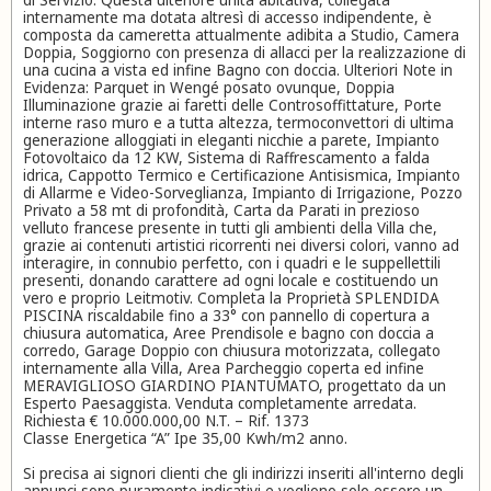
internamente ma dotata altresì di accesso indipendente, è
composta da cameretta attualmente adibita a Studio, Camera
Doppia, Soggiorno con presenza di allacci per la realizzazione di
una cucina a vista ed infine Bagno con doccia. Ulteriori Note in
Evidenza: Parquet in Wengé posato ovunque, Doppia
Illuminazione grazie ai faretti delle Controsoffittature, Porte
interne raso muro e a tutta altezza, termoconvettori di ultima
generazione alloggiati in eleganti nicchie a parete, Impianto
Fotovoltaico da 12 KW, Sistema di Raffrescamento a falda
idrica, Cappotto Termico e Certificazione Antisismica, Impianto
di Allarme e Video-Sorveglianza, Impianto di Irrigazione, Pozzo
Privato a 58 mt di profondità, Carta da Parati in prezioso
velluto francese presente in tutti gli ambienti della Villa che,
grazie ai contenuti artistici ricorrenti nei diversi colori, vanno ad
interagire, in connubio perfetto, con i quadri e le suppellettili
presenti, donando carattere ad ogni locale e costituendo un
vero e proprio Leitmotiv. Completa la Proprietà SPLENDIDA
PISCINA riscaldabile fino a 33° con pannello di copertura a
chiusura automatica, Aree Prendisole e bagno con doccia a
corredo, Garage Doppio con chiusura motorizzata, collegato
internamente alla Villa, Area Parcheggio coperta ed infine
MERAVIGLIOSO GIARDINO PIANTUMATO, progettato da un
Esperto Paesaggista. Venduta completamente arredata.
Richiesta € 10.000.000,00 N.T. – Rif. 1373
Classe Energetica “A” Ipe 35,00 Kwh/m2 anno.
Si precisa ai signori clienti che gli indirizzi inseriti all'interno degli
annunci sono puramente indicativi e vogliono solo essere un