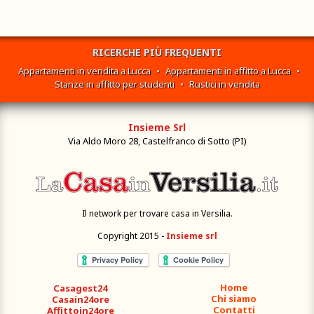
RICERCHE PIÙ FREQUENTI
Appartamenti in vendita a Lucca
•
Appartamenti in affitto a Lucca
•
Stanze in affitto per studenti
•
Rustici in vendita
Insieme Srl
Via Aldo Moro 28, Castelfranco di Sotto (PI)
Il network per trovare casa in Versilia.
Copyright 2015 -
Insieme srl
Home
Casagest24
Chi siamo
Casain24ore
Contatti
Affittoin24ore