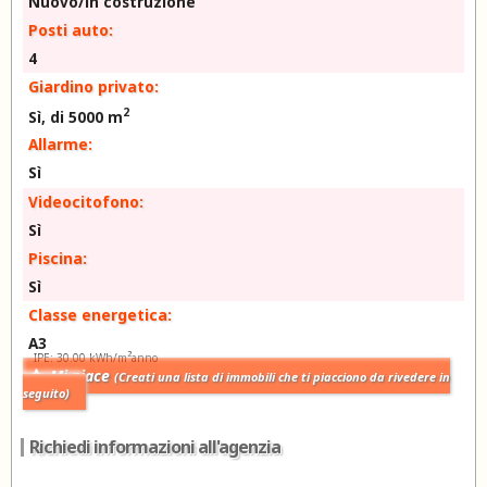
Nuovo/in costruzione
Posti auto:
4
Giardino privato:
2
Sì, di 5000 m
Allarme:
Sì
Videocitofono:
Sì
Piscina:
Sì
Classe energetica:
A3
2
IPE: 30.00 kWh/m
anno
Mi piace
(Creati una lista di immobili che ti piacciono da rivedere in
seguito)
Richiedi informazioni all'agenzia