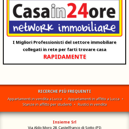
I Migliori Professionisti del settore immobiliare
collegati in rete per farti trovare casa
RAPIDAMENTE
RICERCHE PIÙ FREQUENTI
Appartamenti in vendita a Lucca
•
Appartamenti in affitto a Lucca
•
Stanze in affitto per studenti
•
Rustici in vendita
Insieme Srl
Via Aldo Moro 28, Castelfranco di Sotto (PI)