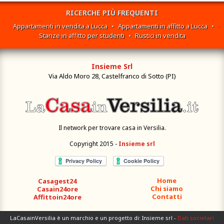
RICERCHE PIÙ FREQUENTI
Appartamenti in vendita a Lucca
•
Appartamenti in affitto a Lucca
•
Stanze in affitto per studenti
•
Rustici in vendita
Insieme Srl
Via Aldo Moro 28, Castelfranco di Sotto (PI)
Il network per trovare casa in Versilia.
Copyright 2015 -
Insieme srl
Home
Casagest24
Chi siamo
Casain24ore
Contatti
Affittoin24ore
LaCasainVersilia è un marchio e un progetto di: Insieme srl -
Dati societari