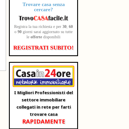
Trovare casa senza
cercare?
Registra la tua richiesta e per
30
,
60
o
90
giorni sarai aggiornato su tutte
le
offerte
disponibili
REGISTRATI SUBITO!
I Migliori Professionisti del
settore immobiliare
collegati in rete per farti
trovare casa
RAPIDAMENTE