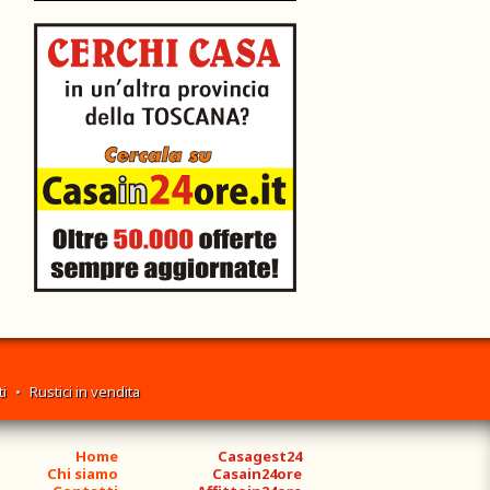
i
•
Rustici in vendita
Home
Casagest24
Chi siamo
Casain24ore