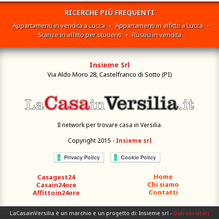
RICERCHE PIÙ FREQUENTI
Appartamenti in vendita a Lucca
•
Appartamenti in affitto a Lucca
•
Stanze in affitto per studenti
•
Rustici in vendita
Insieme Srl
Via Aldo Moro 28, Castelfranco di Sotto (PI)
Il network per trovare casa in Versilia.
Copyright 2015 -
Insieme srl
Home
Casagest24
Chi siamo
Casain24ore
Contatti
Affittoin24ore
LaCasainVersilia è un marchio e un progetto di: Insieme srl -
Dati societari