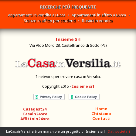
RICERCHE PIÙ FREQUENTI
Appartamenti in vendita a Lucca
•
Appartamenti in affitto a Lucca
•
Stanze in affitto per studenti
•
Rustici in vendita
Insieme Srl
Via Aldo Moro 28, Castelfranco di Sotto (PI)
Il network per trovare casa in Versilia.
Copyright 2015 -
Insieme srl
Home
Casagest24
Chi siamo
Casain24ore
Contatti
Affittoin24ore
LaCasainVersilia è un marchio e un progetto di: Insieme srl -
Dati societari