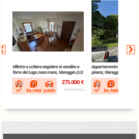
‹
›
Villetta a schiera angolare in vendita a
Appartamento in vendita a
Torre del Lago zona mare, Viareggio (LU)
pineta, Viareggio (LU)
275.000 €
120
78
2
7
4
vedi scheda »
2
2
m
loc./vani
p.auto
m
loc./vani