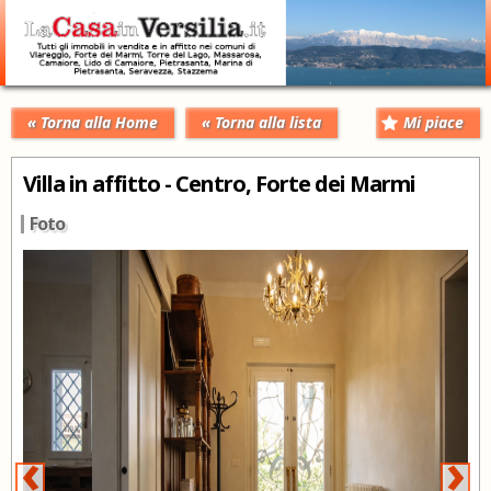
« Torna alla Home
« Torna alla lista
Mi piace
Villa in affitto - Centro, Forte dei Marmi
Foto
‹
›