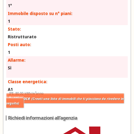
1°
Immobile disposto su n° piani:
1
Stato:
Ristrutturato
Posti auto:
1
Allarme:
Sì
Classe energetica:
A1
2
IPE: 80.00 kWh/m
anno
Mi piace
(Creati una lista di immobili che ti piacciono da rivedere in
seguito)
Richiedi informazioni all'agenzia