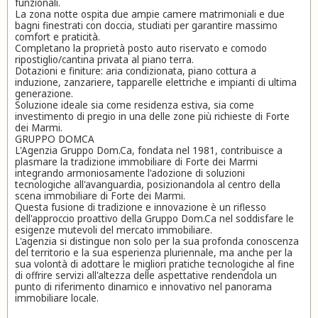
funzionali.
La zona notte ospita due ampie camere matrimoniali e due
bagni finestrati con doccia, studiati per garantire massimo
comfort e praticità.
Completano la proprietà posto auto riservato e comodo
ripostiglio/cantina privata al piano terra.
Dotazioni e finiture: aria condizionata, piano cottura a
induzione, zanzariere, tapparelle elettriche e impianti di ultima
generazione.
Soluzione ideale sia come residenza estiva, sia come
investimento di pregio in una delle zone più richieste di Forte
dei Marmi.
GRUPPO DOMCA
L'Agenzia Gruppo Dom.Ca, fondata nel 1981, contribuisce a
plasmare la tradizione immobiliare di Forte dei Marmi
integrando armoniosamente l'adozione di soluzioni
tecnologiche all'avanguardia, posizionandola al centro della
scena immobiliare di Forte dei Marmi.
Questa fusione di tradizione e innovazione è un riflesso
dell'approccio proattivo della Gruppo Dom.Ca nel soddisfare le
esigenze mutevoli del mercato immobiliare.
L'agenzia si distingue non solo per la sua profonda conoscenza
del territorio e la sua esperienza pluriennale, ma anche per la
sua volontà di adottare le migliori pratiche tecnologiche al fine
di offrire servizi all'altezza delle aspettative rendendola un
punto di riferimento dinamico e innovativo nel panorama
immobiliare locale.