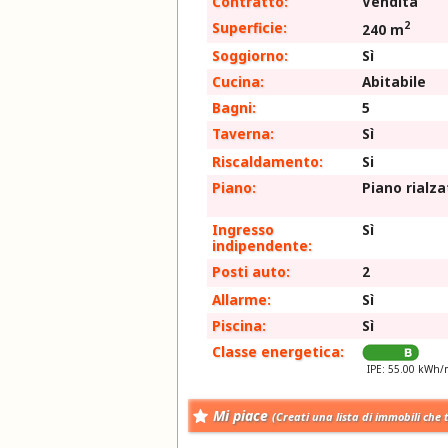
Contratto:
Vendita
2
Superficie:
240 m
Soggiorno:
Sì
Cucina:
Abitabile
Bagni:
5
Taverna:
Sì
Riscaldamento:
Si
Piano:
Piano rialza
Ingresso
Sì
indipendente:
Posti auto:
2
Allarme:
Sì
Piscina:
Sì
Classe energetica:
IPE: 55.00 kWh/
Mi piace
(Creati una lista di immobili che 