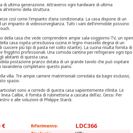
ca di ultima generazione. Attraverso ogni hardware di ultima
 all'interno della struttura.
tanze così come l'impianto d'aria condizionata. La casa dispone di un
d un impianto di videosorveglianza. Tutti i vani dell'immobile possono
touch.
iorno della casa che vede comprendere ampie sala-soggiorno-TV, un ope
della casa ospita un'esclusiva cucina in legno massello degna di un
di cuocere più tipi di pasta nel solito istante). La cucina risulta fornita di
 e friggitrici professionali. Una comoda cantina per refrigerare ogni tipo
i abitanti di questa casa.
endida postazione pranzo dotata di un grande tavolo che può ospitare
o lavanderia completano questo piano.
lla villa. Tre ampie camere matrimoniali corredata da bagni esclusivi,
sto spazio.
articolari sono a corredo di questa casa sapientemente rifinita. Le
linea Calibe, è fornita di rubinetteria a cascata dell'az. Gessi. Per
stro e alle soluzioni di Philippe Starck.
 €
LDC366
Riferimento: