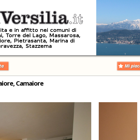
ta
Mi piac
maiore, Camaiore