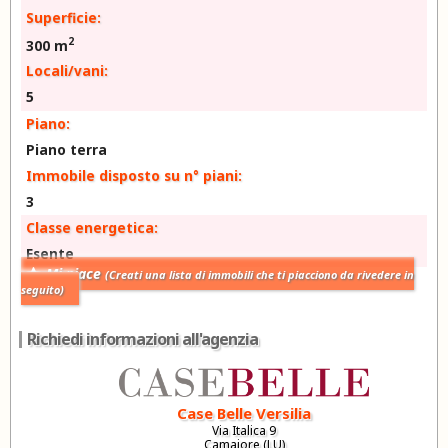
Superficie:
2
300 m
Locali/vani:
5
Piano:
Piano terra
Immobile disposto su n° piani:
3
Classe energetica:
Esente
Mi piace
(Creati una lista di immobili che ti piacciono da rivedere in
seguito)
Richiedi informazioni all'agenzia
Case Belle Versilia
Via Italica 9
Camaiore (LU)