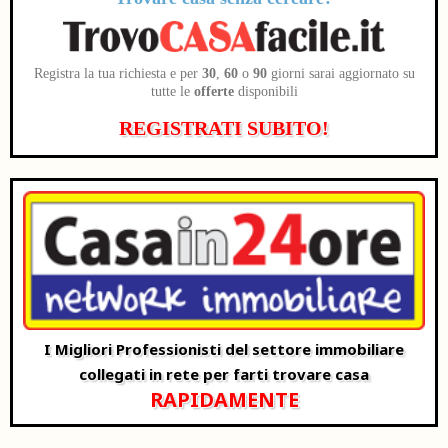
Registra la tua richiesta e per
30
,
60
o
90
giorni sarai aggiornato su
tutte le
offerte
disponibili
REGISTRATI SUBITO!
I Migliori Professionisti del settore immobiliare
collegati in rete per farti trovare casa
RAPIDAMENTE