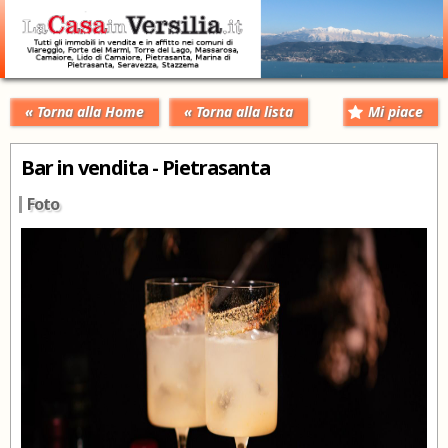
« Torna alla Home
« Torna alla lista
Mi piace
Bar in vendita - Pietrasanta
Foto