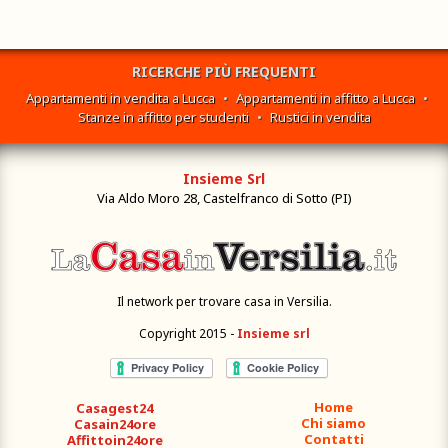
RICERCHE PIÙ FREQUENTI
Appartamenti in vendita a Lucca
•
Appartamenti in affitto a Lucca
•
Stanze in affitto per studenti
•
Rustici in vendita
Insieme Srl
Via Aldo Moro 28, Castelfranco di Sotto (PI)
Il network per trovare casa in Versilia.
Copyright 2015 -
Insieme srl
Home
Casagest24
Chi siamo
Casain24ore
Contatti
Affittoin24ore