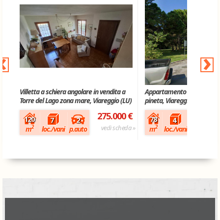
‹
›
Villetta a schiera angolare in vendita a
Appartamento in vendita a
Torre del Lago zona mare, Viareggio (LU)
pineta, Viareggio (LU)
275.000 €
120
78
2
7
4
vedi scheda »
2
2
m
loc./vani
p.auto
m
loc./vani