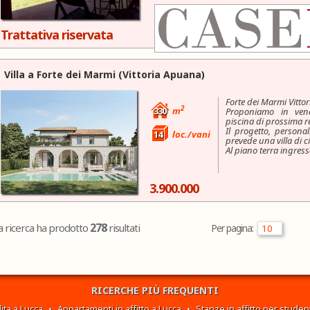
A Forte dei Marmi, in 
Trattativa riservata
Villa a
Forte dei Marmi
(Vittoria Apuana)
Forte dei Marmi Vitto
2
330
m
Proponiamo in vend
piscina di prossima r
Il progetto, persona
14
loc./vani
prevede una villa di c
Al piano terra ingress
3.900.000
278
a ricerca ha prodotto
risultati
Per pagina:
RICERCHE PIÙ FREQUENTI
ita a Lucca
•
Appartamenti in affitto a Lucca
•
Stanze in affitto per student