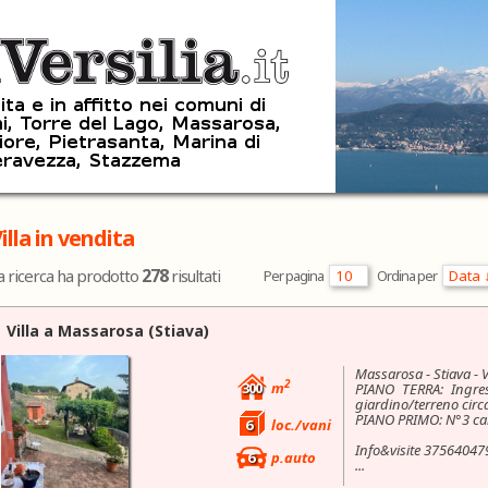
illa in vendita
278
a ricerca ha prodotto
risultati
Per pagina
Ordina per
Villa a
Massarosa
(Stiava)
Massarosa - Stiava - V
2
300
m
PIANO TERRA: Ingres
giardino/terreno cir
PIANO PRIMO: N°3 ca
6
loc./vani
Info&visite 37564047
6
p.auto
...