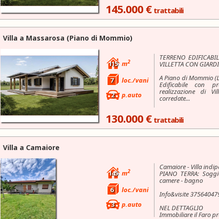
145.000 €
trattabili
Villa a
Massarosa
(Piano di Mommio)
TERRENO EDIFICABI
2
115
m
VILLETTA CON GIARD
A Piano di Mommio (L
7
loc./vani
Edificabile con p
realizzazione di Vi
2
p.auto
corredate...
130.000 €
trattabili
Villa a
Camaiore
Camaiore - Villa indi
2
145
m
PIANO TERRA: Soggi
camere - bagno
6
loc./vani
Info&visite 37564047
3
p.auto
NEL DETTAGLIO
Immobiliare il Faro pr