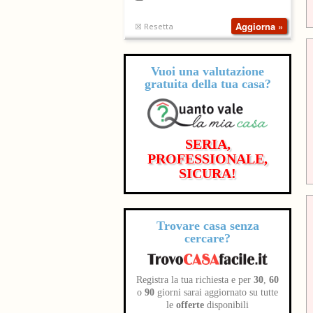
☒ Resetta
Vuoi una valutazione
gratuita
della tua casa?
SERIA,
PROFESSIONALE,
SICURA!
Trovare casa senza
cercare?
Registra la tua richiesta e per
30
,
60
o
90
giorni sarai aggiornato su tutte
le
offerte
disponibili