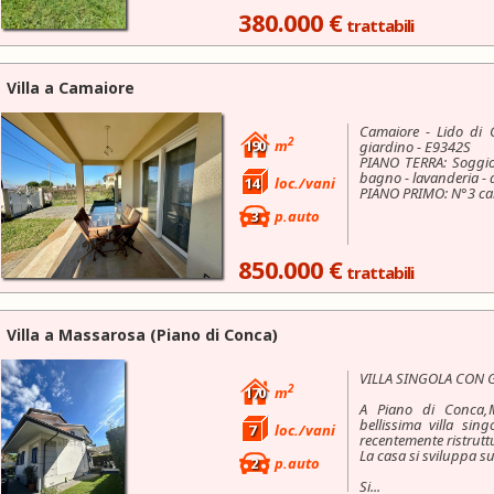
380.000 €
trattabili
Villa a
Camaiore
Camaiore - Lido di 
2
190
m
giardino - E9342S
PIANO TERRA: Soggior
bagno - lavanderia -
14
loc./vani
PIANO PRIMO: N°3 came
3
p.auto
850.000 €
trattabili
Villa a
Massarosa
(Piano di Conca)
VILLA SINGOLA CON 
2
170
m
A Piano di Conca,M
bellissima villa sin
7
loc./vani
recentemente ristrutt
La casa si sviluppa su t
2
p.auto
Si...