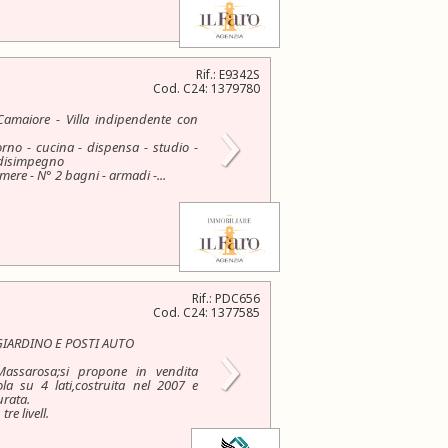
Rif.: E9342S
Cod. C24: 1379780
›
Camaiore - Villa indipendente con
no - cucina - dispensa - studio -
 disimpegno
re - N° 2 bagni - armadi -...
Rif.: PDC656
Cod. C24: 1377585
›
GIARDINO E POSTI AUTO
assarosa;si propone in vendita
gola su 4 lati,costruita nel 2007 e
urata.
re livell.