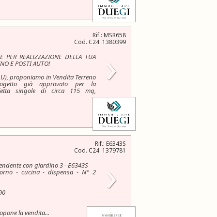
Rif.: MSR658
Cod. C24: 1380399
›
LE PER REALIZZAZIONE DELLA TUA
INO E POSTI AUTO!
U), proponiamo in Vendita Terreno
rogetto già approvato per la
lletta singole di circa 115 mq,
Rif.: E6343S
Cod. C24: 1379781
›
pendente con giardino 3 - E6343S
orno - cucina - dispensa - N° 2
90
opone la vendita...