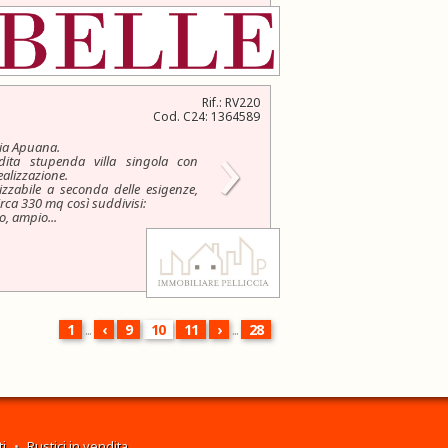
una...
Rif.: RV220
Cod. C24: 1364589
›
ria Apuana.
ita stupenda villa singola con
ealizzazione.
lizzabile a seconda delle esigenze,
irca 330 mq così suddivisi:
o, ampio...
1
...
‹
9
10
11
›
...
28
i
•
Rustici in vendita