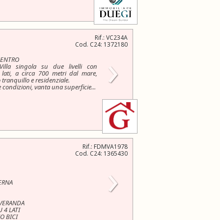
Rif.: VC234A
Cod. C24: 1372180
›
CENTRO
lla singola su due livelli con
lati, a circa 700 metri dal mare,
 tranquillo e residenziale.
e condizioni, vanta una superficie...
Rif.: FDMVA1978
Cod. C24: 1365430
›
ERNA
 VERANDA
 4 LATI
O BICI