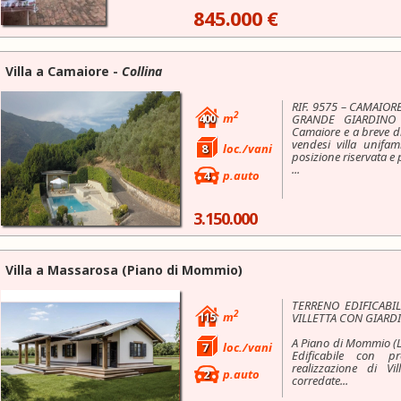
845.000 €
Villa a
Camaiore
-
Collina
RIF. 9575 – CAMAIOR
2
400
m
GRANDE GIARDINO -
Camaiore e a breve di
vendesi villa unifam
8
loc./vani
posizione riservata e
...
4
p.auto
3.150.000
Villa a
Massarosa
(Piano di Mommio)
TERRENO EDIFICABI
2
115
m
VILLETTA CON GIARD
A Piano di Mommio (L
7
loc./vani
Edificabile con p
realizzazione di Vi
2
p.auto
corredate...