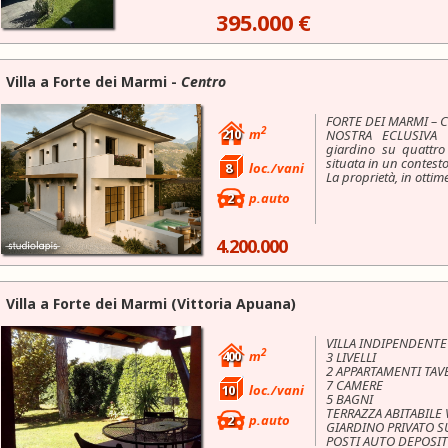
395.000 €
Villa a
Forte dei Marmi
-
Centro
FORTE DEI MARMI – 
2
210
m
NOSTRA ECLUSIVA Vi
giardino su quattro 
situata in un contesto
8
loc./vani
La proprietà, in ottim
2
p.auto
4.200.000
Villa a
Forte dei Marmi
(Vittoria Apuana)
VILLA INDIPENDENTE
2
400
m
3 LIVELLI
2 APPARTAMENTI TAV
7 CAMERE
10
loc./vani
5 BAGNI
TERRAZZA ABITABILE
2
p.auto
GIARDINO PRIVATO SU
POSTI AUTO DEPOSIT