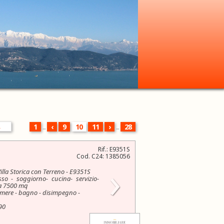
1
...
‹
9
10
11
›
...
28
Rif.: E9351S
Cod. C24: 1385056
›
illa Storica con Terreno - E9351S
so - soggiorno- cucina- servizio-
ca 7500 mq
mere - bagno - disimpegno -
90