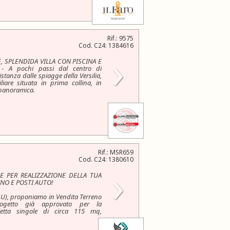
Rif.: 9575
Cod. C24: 1384616
›
E, SPLENDIDA VILLA CON PISCINA E
 A pochi passi dal centro di
stanza dalle spiagge della Versilia,
iliare situata in prima collina, in
 panoramica.
Rif.: MSR659
Cod. C24: 1380610
›
LE PER REALIZZAZIONE DELLA TUA
INO E POSTI AUTO!
U), proponiamo in Vendita Terreno
rogetto già approvato per la
lletta singole di circa 115 mq,