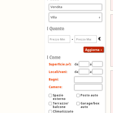
Villa
Quanto
€
-
Come
da
a
2
Superficie
:
(m
)
da
a
Locali/vani:
Bagni:
Camere:
Spazio
Posto auto
esterno
Terrazzo/
Garage/box
balcone
auto
Climatizzato