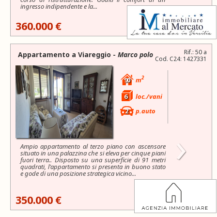
ingresso indipendente e la...
360.000 €
Rif.: 50 a
Appartamento a
Viareggio
-
Marco polo
Cod. C24: 1427331
2
90
m
6
loc./vani
2
p.auto
›
Ampio appartamento al terzo piano con ascensore
situato in una palazzina che si eleva per cinque piani
fuori terra.. Disposto su una superficie di 91 metri
quadrati, l'appartamento si presenta in buono stato
e gode di una posizione strategica vicino...
350.000 €