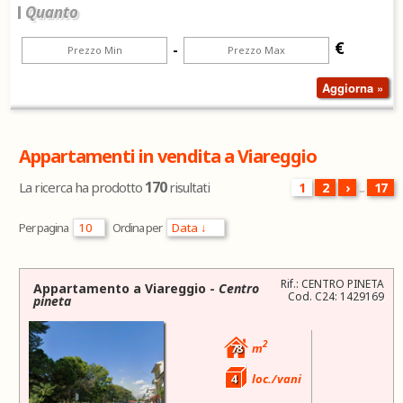
Quanto
€
-
Appartamenti in vendita a Viareggio
170
La ricerca ha prodotto
risultati
1
2
›
...
17
Per pagina
Ordina per
Rif.: CENTRO PINETA
Appartamento a
Viareggio
-
Centro
Cod. C24: 1429169
pineta
2
78
m
4
loc./vani