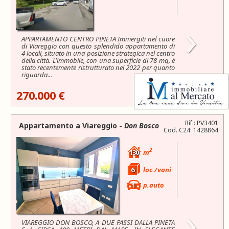
›
APPARTAMENTO CENTRO PINETA Immergiti nel cuore
di Viareggio con questo splendido appartamento di
4 locali, situato in una posizione strategica nel centro
della città. L'immobile, con una superficie di 78 mq, è
stato recentemente ristrutturato nel 2022 per quanto
riguarda...
270.000 €
Rif.: PV3401
Appartamento a
Viareggio
-
Don Bosco
Cod. C24: 1428864
2
130
m
6
loc./vani
1
p.auto
›
VIAREGGIO DON BOSCO, A DUE PASSI DALLA PINETA