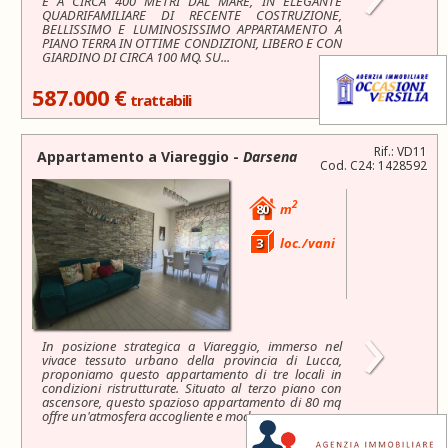
E A CIRCA 400 METRI DAL MARE, IN ELEGANTE
QUADRIFAMILIARE DI RECENTE COSTRUZIONE,
BELLISSIMO E LUMINOSISSIMO APPARTAMENTO A
PIANO TERRA IN OTTIME CONDIZIONI, LIBERO E CON
GIARDINO DI CIRCA 100 MQ. SU...
587.000 €
trattabili
Rif.: VD11
Appartamento a
Viareggio
-
Darsena
Cod. C24: 1428592
2
80
m
3
loc./vani
›
In posizione strategica a Viareggio, immerso nel
vivace tessuto urbano della provincia di Lucca,
proponiamo questo appartamento di tre locali in
condizioni ristrutturate. Situato al terzo piano con
ascensore, questo spazioso appartamento di 80 mq
offre un'atmosfera accogliente e moderna....