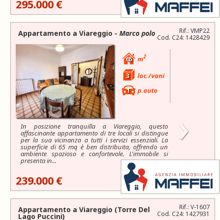
295.000 €
Rif.: VMP22
Appartamento a
Viareggio
-
Marco polo
Cod. C24: 1428429
2
65
m
3
loc./vani
1
p.auto
›
In posizione tranquilla a Viareggio, questo
affascinante appartamento di tre locali si distingue
per la sua vicinanza a tutti i servizi essenziali. La
superficie di 65 mq è ben distribuita, offrendo un
ambiente spazioso e confortevole. L'immobile si
presenta in...
239.000 €
Rif.: V-1607
Appartamento a
Viareggio
(Torre Del
Cod. C24: 1427931
Lago Puccini)