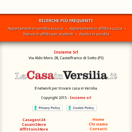
RICERCHE PIÙ FREQUENTI
Appartamenti in vendita a Lucca
•
Appartamenti in affitto a Lucca
•
Stanze in affitto per studenti
•
Rustici in vendita
Insieme Srl
Via Aldo Moro 28, Castelfranco di Sotto (PI)
Il network per trovare casa in Versilia.
Copyright 2015 -
Insieme srl
Home
Casagest24
Chi siamo
Casain24ore
Contatti
Affittoin24ore