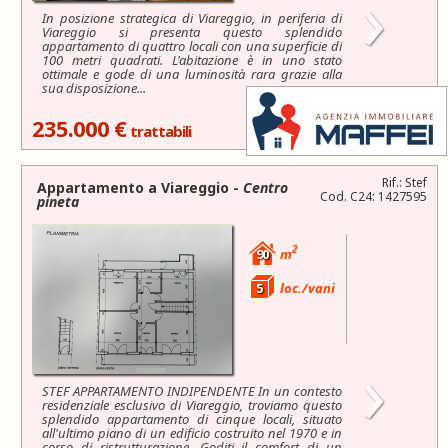
›
In posizione strategica di Viareggio, in periferia di
Viareggio si presenta questo splendido
appartamento di quattro locali con una superficie di
100 metri quadrati. L'abitazione è in uno stato
ottimale e gode di una luminosità rara grazie alla
sua disposizione...
235.000 €
trattabili
Rif.: Stef
Appartamento a
Viareggio
-
Centro
Cod. C24: 1427595
pineta
2
90
m
5
loc./vani
›
STEF APPARTAMENTO INDIPENDENTE In un contesto
residenziale esclusivo di Viareggio, troviamo questo
splendido appartamento di cinque locali, situato
all'ultimo piano di un edificio costruito nel 1970 e in
corso di ristrutturazione. Goditi il comfort di un