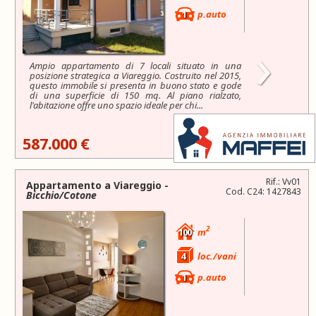
1
p.auto
›
Ampio appartamento di 7 locali situato in una
posizione strategica a Viareggio. Costruito nel 2015,
questo immobile si presenta in buono stato e gode
di una superficie di 150 mq. Al piano rialzato,
l'abitazione offre uno spazio ideale per chi...
587.000 €
Rif.: Vv01
Appartamento a
Viareggio
-
Cod. C24: 1427843
Bicchio/Cotone
2
100
m
4
loc./vani
1
p.auto