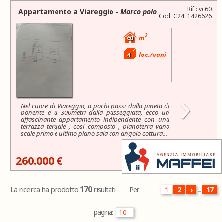
Rif.: vc60
Appartamento a
Viareggio
-
Marco polo
Cod. C24: 1426626
2
60
m
4
loc./vani
›
Nel cuore di Viareggio, a pochi passi dalla pineta di
ponente e a 300metri dalla passeggiata, ecco un
affascinante appartamento indipendente con una
terrazza tergale , cosi composto , pianoterra vano
scale primo e ultimo piano sala con angolo cottura...
260.000 €
170
La ricerca ha prodotto
risultati
Per
1
2
›
...
17
pagina: