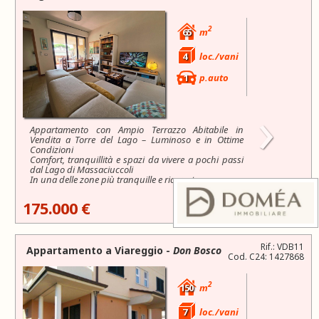
2
65
m
4
loc./vani
1
p.auto
›
Appartamento con Ampio Terrazzo Abitabile in
Vendita a Torre del Lago – Luminoso e in Ottime
Condizioni
Comfort, tranquillità e spazi da vivere a pochi passi
dal Lago di Massaciuccoli
In una delle zone più tranquille e ricercate...
175.000 €
Rif.: VDB11
Appartamento a
Viareggio
-
Don Bosco
Cod. C24: 1427868
2
150
m
7
loc./vani