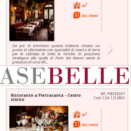
2
150
m
4
loc./vani
›
Da più di trent'anni questa trattoria rimane un
punto di riferimento con specialità di mare e di terra
per la clientela di tutta la Versilia. In posizione
strategica alle spalle di Forte dei Marmi vanta la
presenza di circa 40...
150.000 €
Rif.: PIECE3337
Ristorante a
Pietrasanta
-
Centro
Cod. C24: 1212852
storico
2
100
m
2
loc./vani