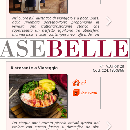
›
Nel cuore più autentico di Viareggio e a pochi passi
dalla rinomata Darsena-Porto proponiamo in
vendita una trattoria/ristorante storico che
rappresenta un perfetto equilibrio tra atmosfera
marinaresca e stile contemporaneo, offrendo un
ambiente accogliente e rilassato.
L'attuale...
150.000 €
Rif.: VIATR4128
Ristorante a
Viareggio
Cod. C24: 1350366
2
70
m
2
loc./vani
›
Da cinque anni questa piccola attività gestita dal
titolare con cucina fusion si diversifica da altri