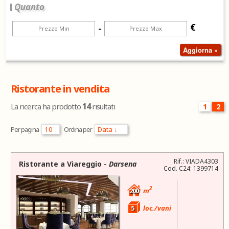
Quanto
€
-
Ristorante in vendita
14
La ricerca ha prodotto
risultati
1
2
Per pagina
Ordina per
Rif.: VIADA4303
Ristorante a
Viareggio
-
Darsena
Cod. C24: 1399714
2
200
m
5
loc./vani