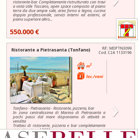
ristorante-bar. Completamente ristrutturato con travi
a vista stile Toscano, open space composto al piano
terra da due ampie sale, area forno a legna, cucina
doppia professionale, servizi interni ed esterni, al
piano superiore altro...
550.000 €
Rif.: MDPTN3099
Ristorante a
Pietrasanta
(Tonfano)
Cod. C24: 1133196
2
600
m
4
loc./vani
›
Tonfano - Pietrasanta - Ristorante, pizzeria, bar
In zona centralissima di Marina di Pietrasanta a
pochi passi dal mare disponiamo di attività in
vendita
Trattasi di ristorante, pizzeria e bar completamente
ristrutturato nel 2021
Dispone di...