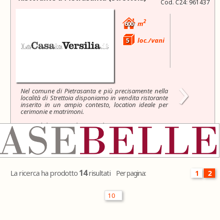
Cod. C24: 961437
2
600
m
5
loc./vani
›
Nel comune di Pietrasanta e più precisamente nella
località di Strettoia disponiamo in vendita ristorante
inserito in un ampio contesto, location ideale per
cerimonie e matrimoni.
L'immobile principale ospita il ristorante pizzeria con
forno a legna...
Trattativa riservata
14
La ricerca ha prodotto
risultati
Per pagina:
1
2