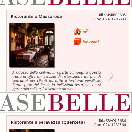
Rif.: MSRPC3805
Ristorante a
Massarosa
Cod. C24: 1298699
2
180
m
3
loc./vani
›
A ridosso della collina, in aperta campagna questa
trattoria offre un servizio di ristorazione da più di
vent'anni per clienti da tutto il territorio versiliese.
Punto forte del locale la bellissima terrazza che si
apre sulla collina, è diventato ritrovo...
95.000 €
Rif.: SRVQU3686
Ristorante a
Seravezza
(Querceta)
Cod. C24: 1283564