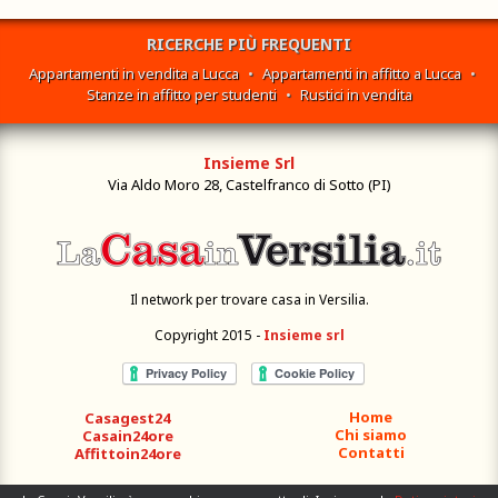
RICERCHE PIÙ FREQUENTI
Appartamenti in vendita a Lucca
•
Appartamenti in affitto a Lucca
•
Stanze in affitto per studenti
•
Rustici in vendita
Insieme Srl
Via Aldo Moro 28, Castelfranco di Sotto (PI)
Il network per trovare casa in Versilia.
Copyright 2015 -
Insieme srl
Home
Casagest24
Chi siamo
Casain24ore
Contatti
Affittoin24ore