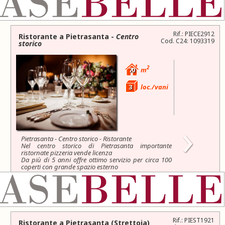
395.000 €
Rif.: PIECE2912
Ristorante a
Pietrasanta
-
Centro
Cod. C24: 1093319
storico
2
70
m
3
loc./vani
›
Pietrasanta - Centro storico - Ristorante
Nel centro storico di Pietrasanta importante
ristornate pizzeria vende licenza
Da più di 5 anni offre ottimo servizio per circa 100
coperti con grande spazio esterno
Trattativa riservata
Rif.: PIEST1921
Ristorante a
Pietrasanta
(Strettoia)