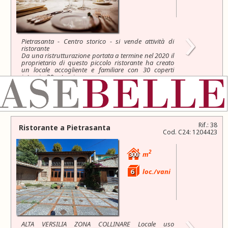
›
Pietrasanta - Centro storico - si vende attività di
ristorante
Da una ristrutturazione portata a termine nel 2020 il
proprietario di questo piccolo ristorante ha creato
un locale accogliente e familiare con 30 coperti
interni e 30 esterni
150.000 €
Rif.: 38
Ristorante a
Pietrasanta
Cod. C24: 1204423
2
300
m
6
loc./vani
›
ALTA VERSILIA ZONA COLLINARE Locale uso