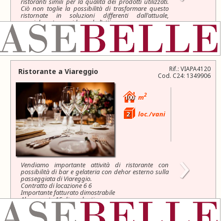
ristoranti simili per la qualità dei prodotti utilizzati.
Ciò non toglie la possibilità di trasformare questo
ristornate in soluzioni differenti dall'attuale,
specialmente considerando l'ottima...
45.000 €
Rif.: VIAPA4120
Ristorante a
Viareggio
Cod. C24: 1349906
2
100
m
2
loc./vani
›
Vendiamo importante attività di ristorante con
possibilità di bar e gelateria con dehor esterno sulla
passeggiata di Viareggio.
Contratto di locazione 6 6
Importante fatturato dimostrabile
Al momento 15 dipendenti
550.000 €