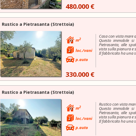
480.000 €
Rustico a
Pietrasanta
(Strettoia)
Casa con vista mare d
2
72
m
Questo immobile si 
Pietrasanta, alle sp
vista sulla pianura e 
2
loc./vani
Il fabbricato ha una su
2
p.auto
330.000 €
Rustico a
Pietrasanta
(Strettoia)
Rustico con vista mare
2
72
m
Questo immobile si 
Pietrasanta, alle sp
vista sulla pianura e 
2
loc./vani
Il fabbricato ha una su
3
p.auto