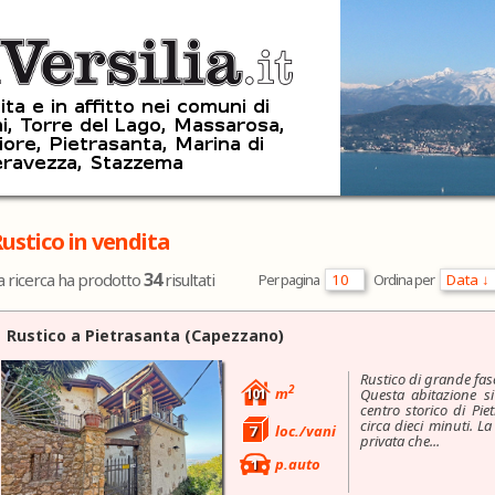
ustico in vendita
34
a ricerca ha prodotto
risultati
Per pagina
Ordina per
Rustico a
Pietrasanta
(Capezzano)
Rustico di grande fas
2
101
m
Questa abitazione si 
centro storico di Pi
circa dieci minuti. L
7
loc./vani
privata che...
1
p.auto