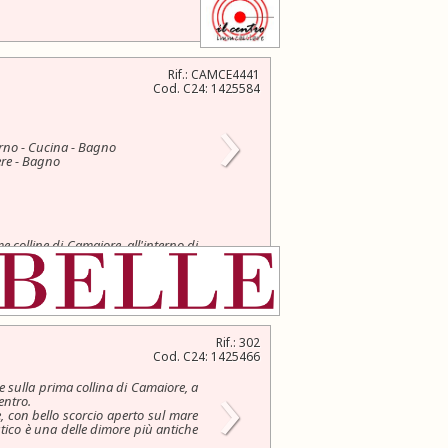
Rif.: CAMCE4441
Cod. C24: 1425584
›
rno - Cucina - Bagno
re - Bagno
me colline di Camaiore, all'interno di
Rif.: 302
Cod. C24: 1425466
›
e sulla prima collina di Camaiore, a
entro.
e, con bello scorcio aperto sul mare
tico è una delle dimore più antiche