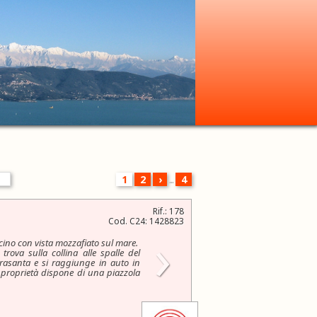
1
2
›
...
4
Rif.: 178
Cod. C24: 1428823
›
cino con vista mozzafiato sul mare.
trova sulla collina alle spalle del
etrasanta e si raggiunge in auto in
a proprietà dispone di una piazzola