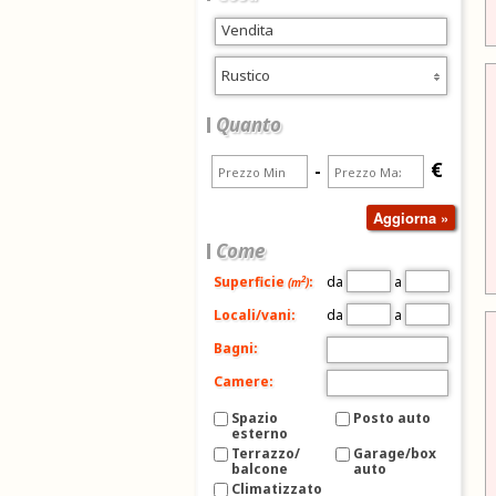
Rustico
Quanto
€
-
Come
da
a
2
Superficie
:
(m
)
da
a
Locali/vani:
Bagni:
Camere:
Spazio
Posto auto
esterno
Terrazzo/
Garage/box
balcone
auto
Climatizzato