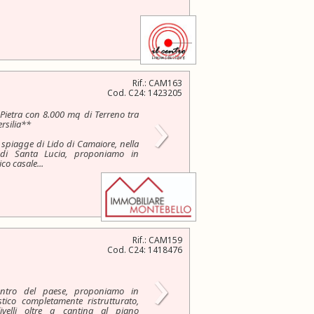
Rif.: CAM163
Cod. C24: 1423205
›
Pietra con 8.000 mq di Terreno tra
ersilia**
e spiagge di Lido di Camaiore, nella
à di Santa Lucia, proponiamo in
co casale...
Rif.: CAM159
Cod. C24: 1418476
›
centro del paese, proponiamo in
tico completamente ristrutturato,
velli oltre a cantina al piano