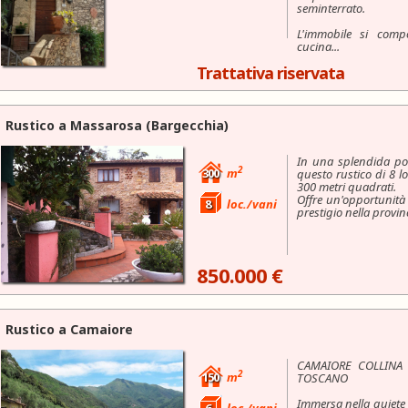
seminterrato.
L'immobile si comp
cucina...
Trattativa riservata
Rustico a
Massarosa
(Bargecchia)
In una splendida po
2
300
m
questo rustico di 8 lo
300 metri quadrati.
Offre un'opportunità
8
loc./vani
prestigio nella provin
850.000 €
Rustico a
Camaiore
CAMAIORE COLLINA 
2
150
m
TOSCANO
Immersa nella quiete d