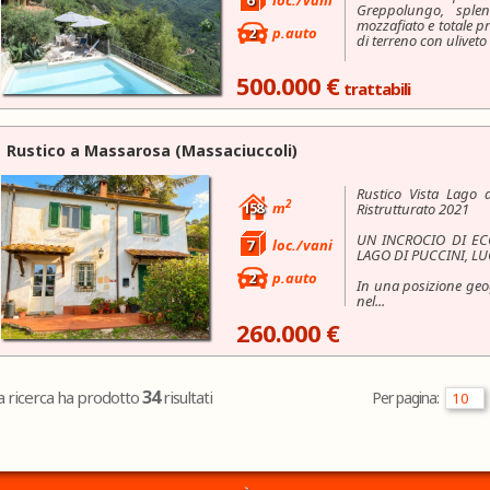
6
loc./vani
Greppolungo, sple
mozzafiato e totale pr
2
p.auto
di terreno con uliveto e
500.000 €
trattabili
Rustico a
Massarosa
(Massaciuccoli)
Rustico Vista Lago 
2
158
m
Ristrutturato 2021
UN INCROCIO DI ECC
7
loc./vani
LAGO DI PUCCINI, LU
2
p.auto
In una posizione geo
nel...
260.000 €
34
a ricerca ha prodotto
risultati
Per pagina: