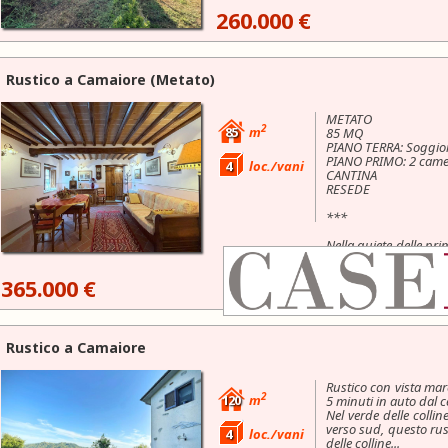
260.000 €
Rustico a
Camaiore
(Metato)
METATO
2
85
m
85 MQ
PIANO TERRA: Soggio
PIANO PRIMO: 2 came
4
loc./vani
CANTINA
RESEDE
***
Nella quiete delle pri
un...
365.000 €
Rustico a
Camaiore
Rustico con vista mar
2
120
m
5 minuti in auto dal c
Nel verde delle collin
verso sud, questo rus
4
loc./vani
delle colline...