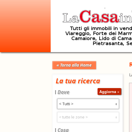
R
« Torna alla Home
L
La tua ricerca
Dove
< Tutti >
< tutte le zone >
Cosa