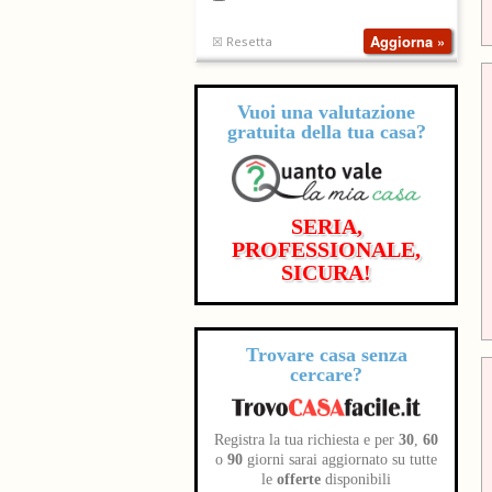
☒ Resetta
Vuoi una valutazione
gratuita
della tua casa?
SERIA,
PROFESSIONALE,
SICURA!
Trovare casa senza
cercare?
Registra la tua richiesta e per
30
,
60
o
90
giorni sarai aggiornato su tutte
le
offerte
disponibili