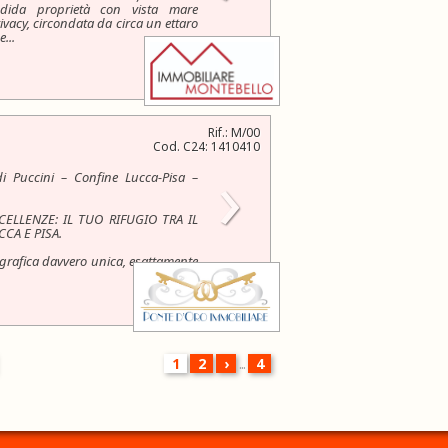
ndida proprietà con vista mare
ivacy, circondata da circa un ettaro
...
Rif.: M/00
Cod. C24: 1410410
›
di Puccini – Confine Lucca-Pisa –
ELLENZE: IL TUO RIFUGIO TRA IL
CCA E PISA.
grafica davvero unica, esattamente
1
2
›
...
4