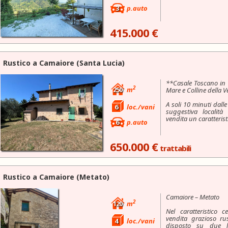
3
p.auto
415.000 €
Rustico a
Camaiore
(Santa Lucia)
**Casale Toscano in 
2
250
m
Mare e Colline della V
A soli 10 minuti dall
6
loc./vani
suggestiva localit
vendita un caratteristi
6
p.auto
650.000 €
trattabili
Rustico a
Camaiore
(Metato)
Camaiore – Metato
2
120
m
Nel caratteristico 
vendita grazioso rus
4
loc./vani
disposto su due li